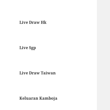
Live Draw Hk
Live Sgp
Live Draw Taiwan
Keluaran Kamboja