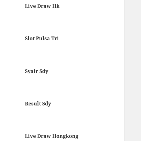
Live Draw Hk
Slot Pulsa Tri
Syair Sdy
Result Sdy
Live Draw Hongkong