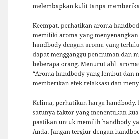
melembapkan kulit tanpa memberikan
Keempat, perhatikan aroma handbody
memiliki aroma yang menyenangkan da
handbody dengan aroma yang terlalu
dapat mengganggu penciuman dan m
beberapa orang. Menurut ahli aromat
“Aroma handbody yang lembut dan 
memberikan efek relaksasi dan meny
Kelima, perhatikan harga handbody.
satunya faktor yang menentukan kua
pastikan untuk memilih handbody ya
Anda. Jangan tergiur dengan handbod