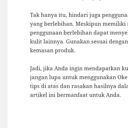
Tak hanya itu, hindari juga penggu
yang berlebihan. Meskipun memiliki 
penggunaan berlebihan dapat menyeb
kulit lainnya. Gunakan sesuai dengan
kemasan produk.
Jadi, jika Anda ingin mendapatkan ku
jangan lupa untuk menggunakan Oke
tips di atas dan rasakan hasilnya da
artikel ini bermanfaat untuk Anda.