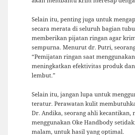
akan membantu krim meresap dengan 
Selain itu, penting juga untuk meng
secara merata di seluruh bagian tub
memberikan pijatan ringan agar kri
sempurna. Menurut dr. Putri, seoran
“Pemijatan ringan saat menggunaka
meningkatkan efektivitas produk dan
lembut.”
Selain itu, jangan lupa untuk meng
teratur. Perawatan kulit membutuhka
Dr. Andika, seorang ahli kecantikan
menggunakan Oke Handbody setidakny
malam, untuk hasil yang optimal.