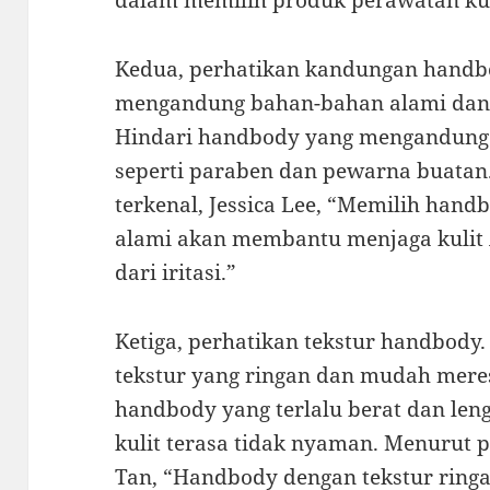
dalam memilih produk perawatan kuli
Kedua, perhatikan kandungan handbo
mengandung bahan-bahan alami dan 
Hindari handbody yang mengandung
seperti paraben dan pewarna buatan
terkenal, Jessica Lee, “Memilih ha
alami akan membantu menjaga kulit 
dari iritasi.”
Ketiga, perhatikan tekstur handbody.
tekstur yang ringan dan mudah meres
handbody yang terlalu berat dan le
kulit terasa tidak nyaman. Menurut pe
Tan, “Handbody dengan tekstur rin