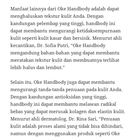
Manfaat lainnya dari Oke Handbody adalah dapat
menghaluskan tekstur kulit Anda. Dengan
kandungan pelembap yang tinggi, handbody ini
dapat membantu mengurangi ketidaksempurnaan
kulit seperti kulit kasar dan bersisik. Menurut ahli
kecantikan, Dr. Sofia Putri, “Oke Handbody
mengandung bahan-bahan yang dapat membantu
meratakan tekstur kulit dan membuatnya terlihat
lebih halus dan lembut.”
Selain itu, Oke Handbody juga dapat membantu
mengurangi tanda-tanda penuaan pada kulit Anda.
Dengan kandungan antioksidan yang tinggi,
handbody ini dapat membantu melawan radikal
bebas yang dapat merusak kolagen dan elastin kulit.
Menurut ahli dermatolog, Dr. Rina Sari, “Penuaan
kulit adalah proses alami yang tidak bisa dihindari,
namun dengan menggunakan produk seperti Oke