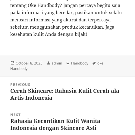
tentang Oke Handbody? Jangan percaya begitu saja
pada informasi yang beredar, pastikan untuk selalu
mencari informasi yang akurat dan terpercaya
sebelum menggunakan produk kecantikan. Jaga
kesehatan kulit Anda dengan bijak!
Posted
Author
Categories
Tags
October 8, 2025
admin
Handbody
oke
on
Handbody
Post
PREVIOUS
navigation
Cerah Skincare: Rahasia Kulit Cerah ala
Previous
Artis Indonesia
post:
NEXT
Rahasia Kecantikan Kulit Wanita
Next
Indonesia dengan Skincare Asli
post: