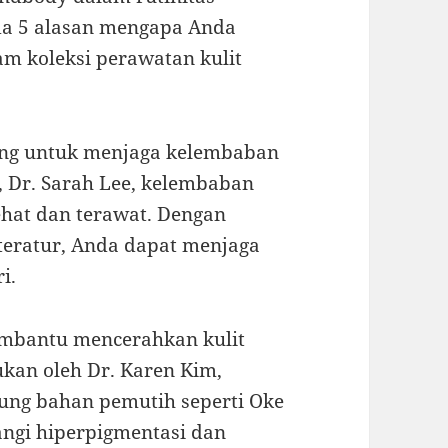
ada 5 alasan mengapa Anda
am koleksi perawatan kulit
ing untuk menjaga kelembaban
, Dr. Sarah Lee, kelembaban
sehat dan terawat. Dengan
eratur, Anda dapat menjaga
i.
mbantu mencerahkan kulit
ukan oleh Dr. Karen Kim,
ng bahan pemutih seperti Oke
gi hiperpigmentasi dan