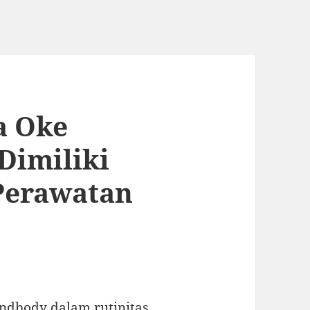
a Oke
Dimiliki
Perawatan
ndbody dalam rutinitas