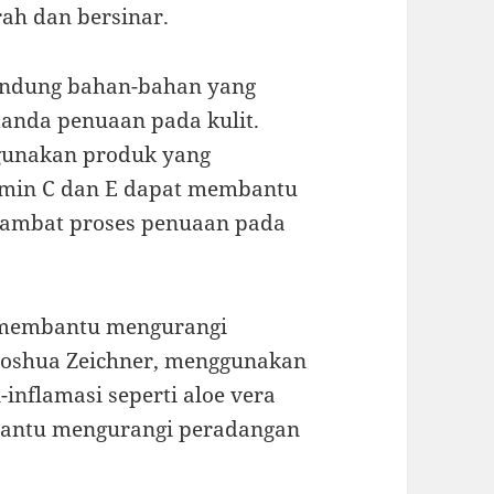
rah dan bersinar.
gandung bahan-bahan yang
anda penuaan pada kulit.
gunakan produk yang
amin C dan E dapat membantu
ambat proses penuaan pada
 membantu mengurangi
 Joshua Zeichner, menggunakan
nflamasi seperti aloe vera
bantu mengurangi peradangan