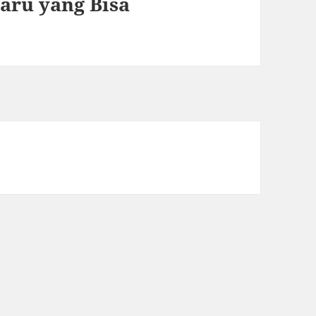
aru yang Bisa