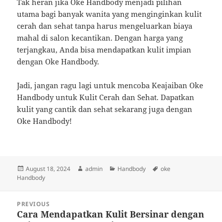
Tak heran jika Oke Handbody menjadi pilihan
utama bagi banyak wanita yang menginginkan kulit
cerah dan sehat tanpa harus mengeluarkan biaya
mahal di salon kecantikan. Dengan harga yang
terjangkau, Anda bisa mendapatkan kulit impian
dengan Oke Handbody.
Jadi, jangan ragu lagi untuk mencoba Keajaiban Oke
Handbody untuk Kulit Cerah dan Sehat. Dapatkan
kulit yang cantik dan sehat sekarang juga dengan
Oke Handbody!
Posted
Author
Categories
Tags
August 18, 2024
admin
Handbody
oke
on
Handbody
Post
PREVIOUS
navigation
Cara Mendapatkan Kulit Bersinar dengan
Previous