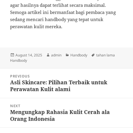
agar hasilnya dapat terlihat secara maksimal.
Semoga artikel ini bermanfaat bagi pembaca yang
sedang mencari handbody yang tepat untuk
perawatan kulit mereka.
Posted
Author
Categories
Tags
August 14, 2025
admin
Handbody
tahan lama
on
Handbody
Post
PREVIOUS
navigation
Asli Skincare: Pilihan Terbaik untuk
Previous
Perawatan Kulit alami
post:
NEXT
Mengungkap Rahasia Kulit Cerah ala
Next
Orang Indonesia
post: