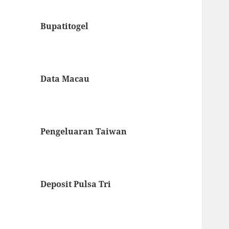
Bupatitogel
Data Macau
Pengeluaran Taiwan
Deposit Pulsa Tri