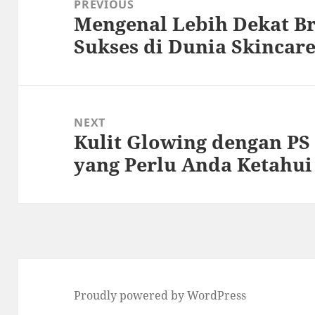
PREVIOUS
Mengenal Lebih Dekat Br
Previous
Sukses di Dunia Skincar
post:
NEXT
Kulit Glowing dengan PS
Next
yang Perlu Anda Ketahui
post:
Proudly powered by WordPress