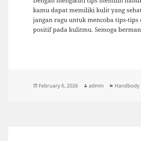
Dengan mengikuti tips memilih handb
kamu dapat memiliki kulit yang sehat 
jangan ragu untuk mencoba tips-tips
positif pada kulitmu. Semoga berman
Posted
Author
Categories
February 6, 2026
admin
Handbody
on
Post
navigation