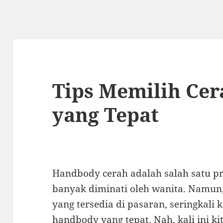
Tips Memilih Ce
yang Tepat
Handbody cerah adalah salah satu p
banyak diminati oleh wanita. Namun
yang tersedia di pasaran, seringkali 
handbody yang tepat. Nah, kali ini k