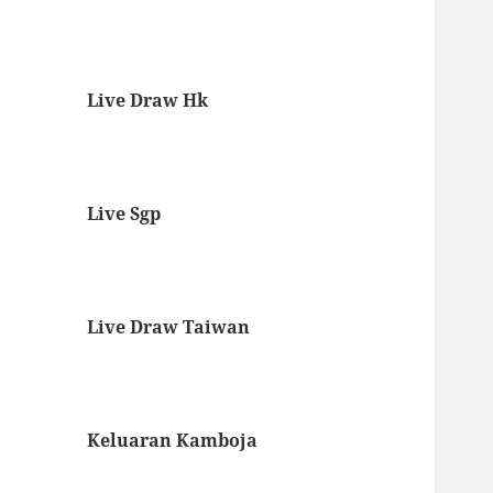
Live Draw Hk
Live Sgp
Live Draw Taiwan
Keluaran Kamboja