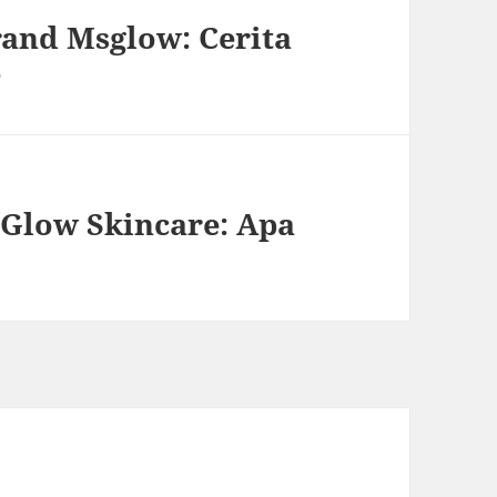
and Msglow: Cerita
e
 Glow Skincare: Apa