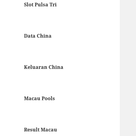
Slot Pulsa Tri
Data China
Keluaran China
Macau Pools
Result Macau