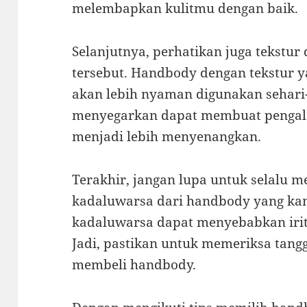
melembapkan kulitmu dengan baik.
Selanjutnya, perhatikan juga tekstu
tersebut. Handbody dengan tekstur 
akan lebih nyaman digunakan sehari
menyegarkan dapat membuat penga
menjadi lebih menyenangkan.
Terakhir, jangan lupa untuk selalu 
kadaluwarsa dari handbody yang ka
kadaluwarsa dapat menyebabkan irita
Jadi, pastikan untuk memeriksa tan
membeli handbody.