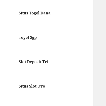
Situs Togel Dana
Togel Sgp
Slot Deposit Tri
Situs Slot Ovo