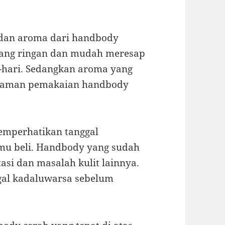
r dan aroma dari handbody
yang ringan dan mudah meresap
-hari. Sedangkan aroma yang
laman pemakaian handbody
memperhatikan tanggal
mu beli. Handbody yang sudah
si dan masalah kulit lainnya.
ggal kadaluwarsa sebelum