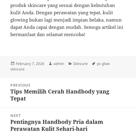
produk skincare yang sesuai dengan kebutuhan
kulit Anda. Dengan perawatan yang tepat, kulit
glowing bukan lagi menjadi impian belaka, namun
dapat Anda capai dengan mudah. Semoga artikel ini
bermanfaat dan selamat mencoba!
Posted
Author
Categories
Tags
February 7, 2026
admin
Skincare
ps glow
on
skincare
Post
PREVIOUS
navigation
Tips Memilih Cerah Handbody yang
Previous
Tepat
post:
NEXT
Pentingnya Handbody Pria dalam
Next
Perawatan Kulit Sehari-hari
post: