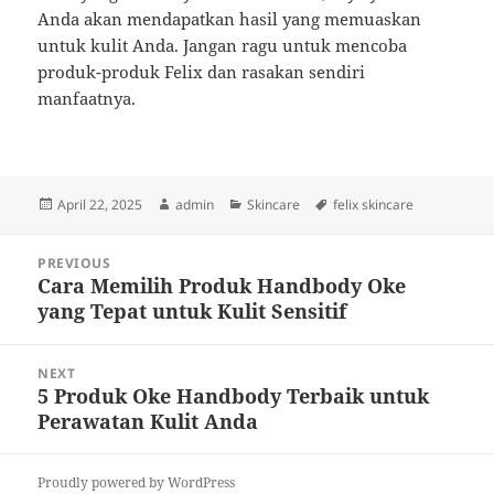
Anda akan mendapatkan hasil yang memuaskan
untuk kulit Anda. Jangan ragu untuk mencoba
produk-produk Felix dan rasakan sendiri
manfaatnya.
Posted
Author
Categories
Tags
April 22, 2025
admin
Skincare
felix skincare
on
Post
PREVIOUS
navigation
Cara Memilih Produk Handbody Oke
Previous
yang Tepat untuk Kulit Sensitif
post:
NEXT
5 Produk Oke Handbody Terbaik untuk
Next
Perawatan Kulit Anda
post:
Proudly powered by WordPress