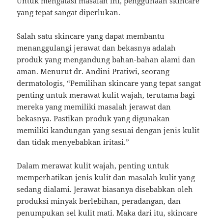
Untuk mengatasi masalah ini, penggunaan skincare
yang tepat sangat diperlukan.
Salah satu skincare yang dapat membantu
menanggulangi jerawat dan bekasnya adalah
produk yang mengandung bahan-bahan alami dan
aman. Menurut dr. Andini Pratiwi, seorang
dermatologis, “Pemilihan skincare yang tepat sangat
penting untuk merawat kulit wajah, terutama bagi
mereka yang memiliki masalah jerawat dan
bekasnya. Pastikan produk yang digunakan
memiliki kandungan yang sesuai dengan jenis kulit
dan tidak menyebabkan iritasi.”
Dalam merawat kulit wajah, penting untuk
memperhatikan jenis kulit dan masalah kulit yang
sedang dialami. Jerawat biasanya disebabkan oleh
produksi minyak berlebihan, peradangan, dan
penumpukan sel kulit mati. Maka dari itu, skincare