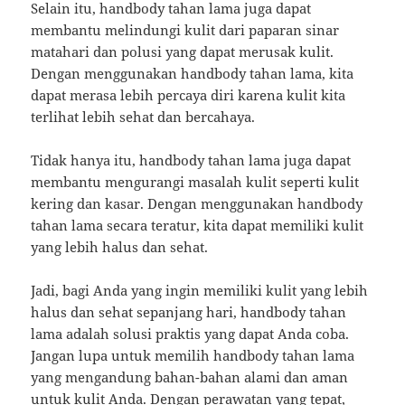
Selain itu, handbody tahan lama juga dapat
membantu melindungi kulit dari paparan sinar
matahari dan polusi yang dapat merusak kulit.
Dengan menggunakan handbody tahan lama, kita
dapat merasa lebih percaya diri karena kulit kita
terlihat lebih sehat dan bercahaya.
Tidak hanya itu, handbody tahan lama juga dapat
membantu mengurangi masalah kulit seperti kulit
kering dan kasar. Dengan menggunakan handbody
tahan lama secara teratur, kita dapat memiliki kulit
yang lebih halus dan sehat.
Jadi, bagi Anda yang ingin memiliki kulit yang lebih
halus dan sehat sepanjang hari, handbody tahan
lama adalah solusi praktis yang dapat Anda coba.
Jangan lupa untuk memilih handbody tahan lama
yang mengandung bahan-bahan alami dan aman
untuk kulit Anda. Dengan perawatan yang tepat,