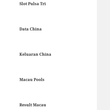
Slot Pulsa Tri
Data China
Keluaran China
Macau Pools
Result Macau