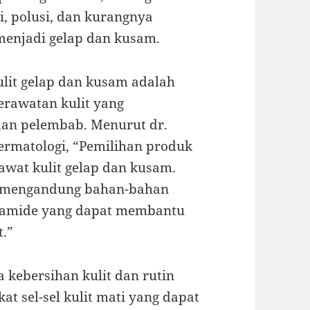
i, polusi, dan kurangnya
menjadi gelap dan kusam.
ulit gelap dan kusam adalah
rawatan kulit yang
an pelembab. Menurut dr.
ermatologi, “Pemilihan produk
awat kulit gelap dan kusam.
n mengandung bahan-bahan
cinamide yang dapat membantu
.”
a kebersihan kulit dan rutin
t sel-sel kulit mati yang dapat