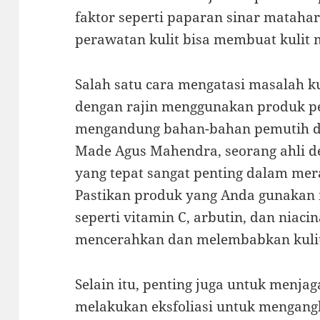
faktor seperti paparan sinar matahar
perawatan kulit bisa membuat kulit 
Salah satu cara mengatasi masalah k
dengan rajin menggunakan produk pe
mengandung bahan-bahan pemutih d
Made Agus Mahendra, seorang ahli d
yang tepat sangat penting dalam mer
Pastikan produk yang Anda gunaka
seperti vitamin C, arbutin, dan nia
mencerahkan dan melembabkan kulit
Selain itu, penting juga untuk menjag
melakukan eksfoliasi untuk mengangka