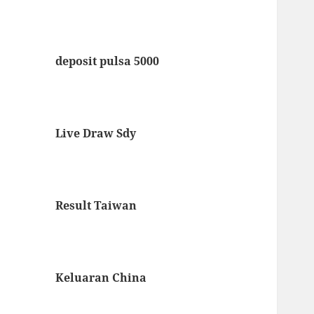
deposit pulsa 5000
Live Draw Sdy
Result Taiwan
Keluaran China