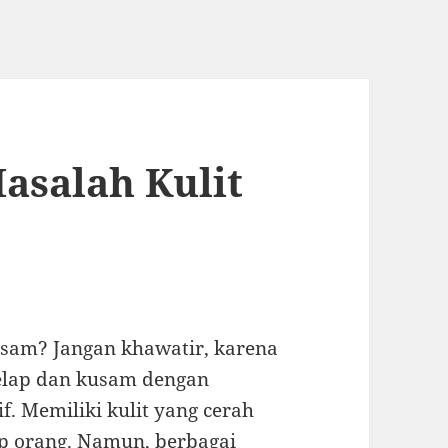
asalah Kulit
usam? Jangan khawatir, karena
gelap dan kusam dengan
. Memiliki kulit yang cerah
ap orang. Namun, berbagai