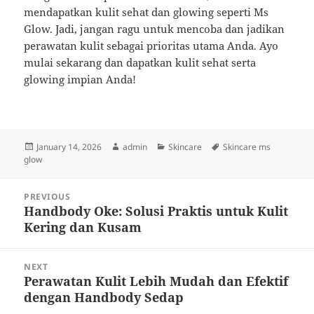
mendapatkan kulit sehat dan glowing seperti Ms
Glow. Jadi, jangan ragu untuk mencoba dan jadikan
perawatan kulit sebagai prioritas utama Anda. Ayo
mulai sekarang dan dapatkan kulit sehat serta
glowing impian Anda!
Posted
Author
Categories
Tags
January 14, 2026
admin
Skincare
Skincare ms
on
glow
Post
PREVIOUS
navigation
Handbody Oke: Solusi Praktis untuk Kulit
Previous
Kering dan Kusam
post:
NEXT
Perawatan Kulit Lebih Mudah dan Efektif
Next
dengan Handbody Sedap
post: