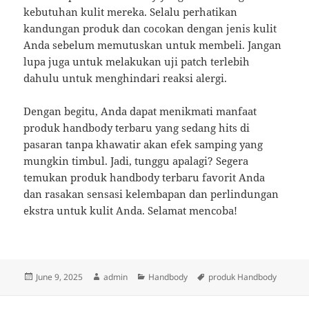
kebutuhan kulit mereka. Selalu perhatikan
kandungan produk dan cocokan dengan jenis kulit
Anda sebelum memutuskan untuk membeli. Jangan
lupa juga untuk melakukan uji patch terlebih
dahulu untuk menghindari reaksi alergi.
Dengan begitu, Anda dapat menikmati manfaat
produk handbody terbaru yang sedang hits di
pasaran tanpa khawatir akan efek samping yang
mungkin timbul. Jadi, tunggu apalagi? Segera
temukan produk handbody terbaru favorit Anda
dan rasakan sensasi kelembapan dan perlindungan
ekstra untuk kulit Anda. Selamat mencoba!
Posted
Author
Categories
Tags
June 9, 2025
admin
Handbody
produk Handbody
on
Post