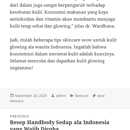
dari dalam juga sangat berpengaruh terhadap
kesehatan kulit. Konsumsi makanan yang kaya
antioksidan dan vitamin akan membantu menjaga
kulit tetap sehat dan glowing,” jelas dr. Wardhana.
Jadi, itulah beberapa tips skincare wow untuk kulit
glowing ala wanita Indonesia. Ingatlah bahwa
konsistensi dalam merawat kulit adalah kuncinya.
Selamat mencoba dan dapatkan kulit glowing
impianmu!
Posted
Author
Categories
Tags
November 20, 2025
admin
Skincare
wow
on
skincare
Post
PREVIOUS
navigation
Resep Handbody Sedap ala Indonesia
Previous
yang Wajib Dicoba
post: