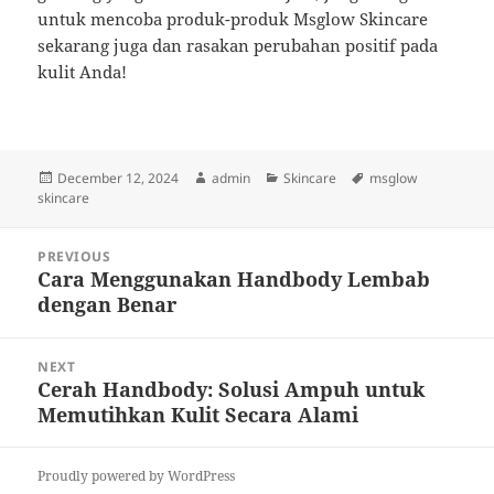
untuk mencoba produk-produk Msglow Skincare
sekarang juga dan rasakan perubahan positif pada
kulit Anda!
Posted
Author
Categories
Tags
December 12, 2024
admin
Skincare
msglow
on
skincare
Post
PREVIOUS
navigation
Cara Menggunakan Handbody Lembab
Previous
dengan Benar
post:
NEXT
Cerah Handbody: Solusi Ampuh untuk
Next
Memutihkan Kulit Secara Alami
post:
Proudly powered by WordPress