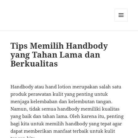
MENU
AND
WIDGETS
Tips Memilih Handbody
yang Tahan Lama dan
Berkualitas
Handbody atau hand lotion merupakan salah satu
produk perawatan kulit yang penting untuk
menjaga kelembaban dan kelembutan tangan.
Namun, tidak semua handbody memiliki kualitas
yang baik dan tahan lama. Oleh karena itu, penting
bagi kita untuk memilih handbody yang tepat agar
dapat memberikan manfaat terbaik untuk kulit