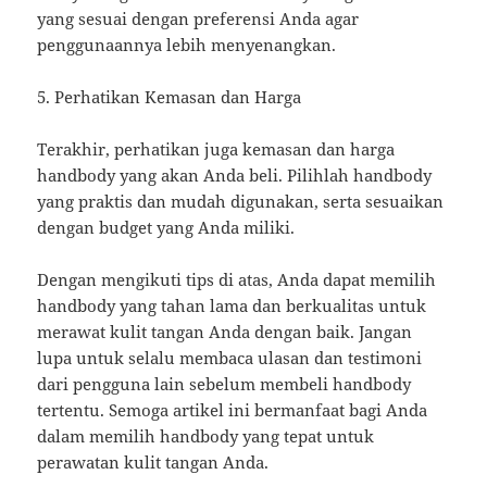
yang sesuai dengan preferensi Anda agar
penggunaannya lebih menyenangkan.
5. Perhatikan Kemasan dan Harga
Terakhir, perhatikan juga kemasan dan harga
handbody yang akan Anda beli. Pilihlah handbody
yang praktis dan mudah digunakan, serta sesuaikan
dengan budget yang Anda miliki.
Dengan mengikuti tips di atas, Anda dapat memilih
handbody yang tahan lama dan berkualitas untuk
merawat kulit tangan Anda dengan baik. Jangan
lupa untuk selalu membaca ulasan dan testimoni
dari pengguna lain sebelum membeli handbody
tertentu. Semoga artikel ini bermanfaat bagi Anda
dalam memilih handbody yang tepat untuk
perawatan kulit tangan Anda.