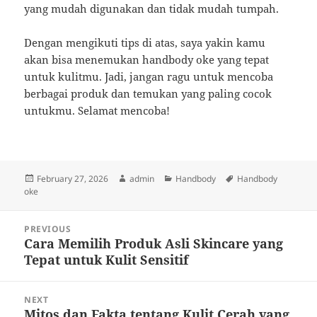
yang mudah digunakan dan tidak mudah tumpah.
Dengan mengikuti tips di atas, saya yakin kamu
akan bisa menemukan handbody oke yang tepat
untuk kulitmu. Jadi, jangan ragu untuk mencoba
berbagai produk dan temukan yang paling cocok
untukmu. Selamat mencoba!
Posted
Author
Categories
Tags
February 27, 2026
admin
Handbody
Handbody
on
oke
Post
PREVIOUS
navigation
Cara Memilih Produk Asli Skincare yang
Previous
Tepat untuk Kulit Sensitif
post:
NEXT
Mitos dan Fakta tentang Kulit Cerah yang
Next