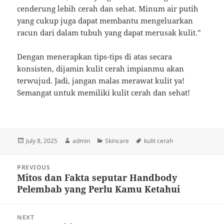
cenderung lebih cerah dan sehat. Minum air putih
yang cukup juga dapat membantu mengeluarkan
racun dari dalam tubuh yang dapat merusak kulit.”
Dengan menerapkan tips-tips di atas secara
konsisten, dijamin kulit cerah impianmu akan
terwujud. Jadi, jangan malas merawat kulit ya!
Semangat untuk memiliki kulit cerah dan sehat!
Posted
Author
Categories
Tags
July 8, 2025
admin
Skincare
kulit cerah
on
Post
PREVIOUS
navigation
Mitos dan Fakta seputar Handbody
Previous
Pelembab yang Perlu Kamu Ketahui
post:
NEXT