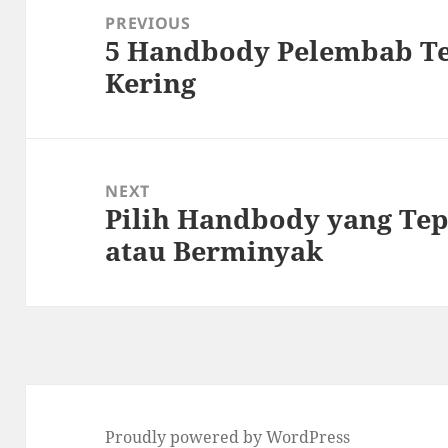
navigation
PREVIOUS
5 Handbody Pelembab Te
Previous
Kering
post:
NEXT
Pilih Handbody yang Tep
Next
atau Berminyak
post:
Proudly powered by WordPress