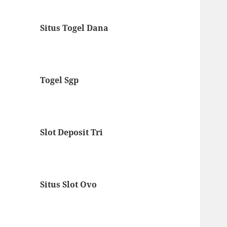
Situs Togel Dana
Togel Sgp
Slot Deposit Tri
Situs Slot Ovo