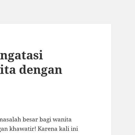
ngatasi
ita dengan
masalah besar bagi wanita
an khawatir! Karena kali ini