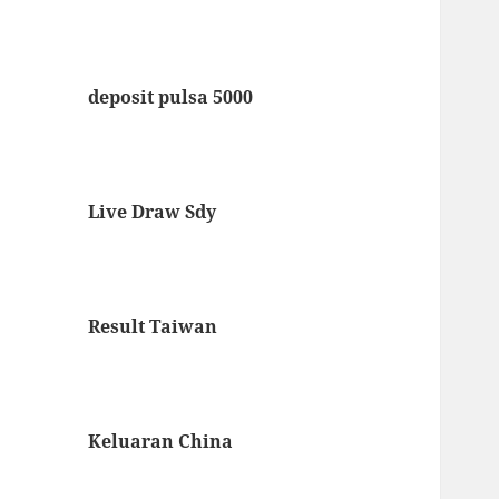
deposit pulsa 5000
Live Draw Sdy
Result Taiwan
Keluaran China