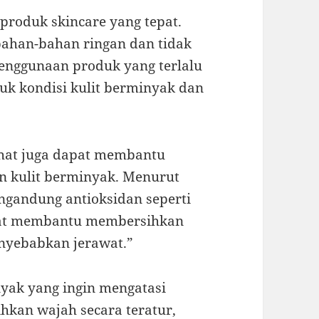
 produk skincare yang tepat.
han-bahan ringan dan tidak
penggunaan produk yang terlalu
k kondisi kulit berminyak dan
ehat juga dapat membantu
n kulit berminyak. Menurut
engandung antioksidan seperti
pat membantu membersihkan
nyebabkan jerawat.”
nyak yang ingin mengatasi
hkan wajah secara teratur,