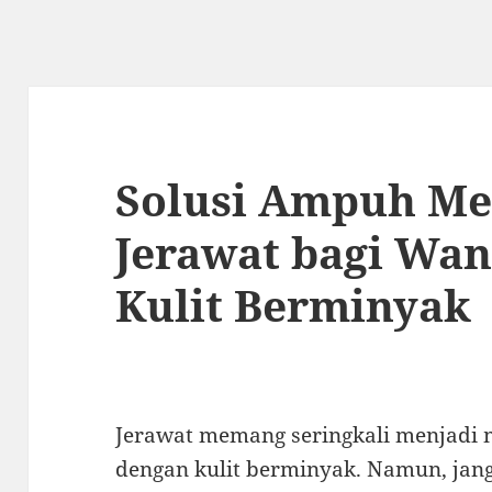
Solusi Ampuh Me
Jerawat bagi Wan
Kulit Berminyak
Jerawat memang seringkali menjadi 
dengan kulit berminyak. Namun, jang