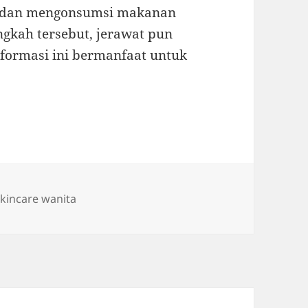
t, dan mengonsumsi makanan
gkah tersebut, jerawat pun
informasi ini bermanfaat untuk
ags
kincare wanita