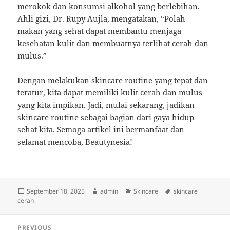
merokok dan konsumsi alkohol yang berlebihan.
Ahli gizi, Dr. Rupy Aujla, mengatakan, “Polah
makan yang sehat dapat membantu menjaga
kesehatan kulit dan membuatnya terlihat cerah dan
mulus.”
Dengan melakukan skincare routine yang tepat dan
teratur, kita dapat memiliki kulit cerah dan mulus
yang kita impikan. Jadi, mulai sekarang, jadikan
skincare routine sebagai bagian dari gaya hidup
sehat kita. Semoga artikel ini bermanfaat dan
selamat mencoba, Beautynesia!
Posted
Author
Categories
Tags
September 18, 2025
admin
Skincare
skincare
on
cerah
Post
PREVIOUS