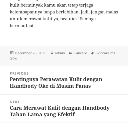
kulit berminyak kamu akan tetap terjaga
kelembapannya tanpa berlebihan. Jadi, jangan malas
untuk merawat kulit ya, beauties! Semoga
bermanfaat.
Posted
Author
Categories
Tags
December 28, 2025
admin
Skincare
Skincare ms
on
glow
Post
PREVIOUS
navigation
Pentingnya Perawatan Kulit dengan
Previous
Handbody Oke di Musim Panas
post:
NEXT
Cara Merawat Kulit dengan Handbody
Next
Tahan Lama yang Efektif
post: