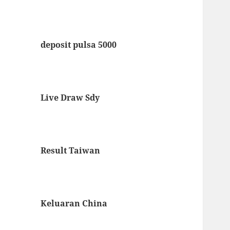
deposit pulsa 5000
Live Draw Sdy
Result Taiwan
Keluaran China