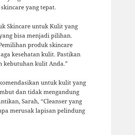
kincare yang tepat.
k Skincare untuk Kulit yang
yang bisa menjadi pilihan.
“Pemilihan produk skincare
aga kesehatan kulit. Pastikan
n kebutuhan kulit Anda.”
ekomendasikan untuk kulit yang
 lembut dan tidak mengandung
ntikan, Sarah, “Cleanser yang
npa merusak lapisan pelindung