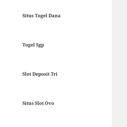
Situs Togel Dana
Togel Sgp
Slot Deposit Tri
Situs Slot Ovo