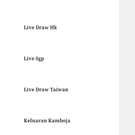
Live Draw Hk
Live Sgp
Live Draw Taiwan
Keluaran Kamboja