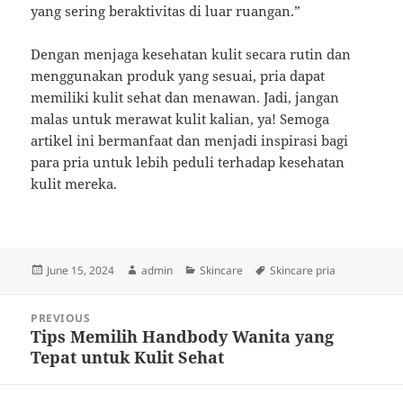
yang sering beraktivitas di luar ruangan.”
Dengan menjaga kesehatan kulit secara rutin dan
menggunakan produk yang sesuai, pria dapat
memiliki kulit sehat dan menawan. Jadi, jangan
malas untuk merawat kulit kalian, ya! Semoga
artikel ini bermanfaat dan menjadi inspirasi bagi
para pria untuk lebih peduli terhadap kesehatan
kulit mereka.
Posted
Author
Categories
Tags
June 15, 2024
admin
Skincare
Skincare pria
on
Post
PREVIOUS
navigation
Tips Memilih Handbody Wanita yang
Previous
Tepat untuk Kulit Sehat
post: