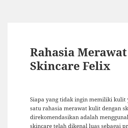
Rahasia Merawat
Skincare Felix
Siapa yang tidak ingin memiliki kulit
satu rahasia merawat kulit dengan s
direkomendasikan adalah menggunaka
skincare telah dikenal luas sebagai 