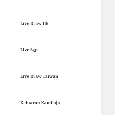
Live Draw Hk
Live Sgp
Live Draw Taiwan
Keluaran Kamboja