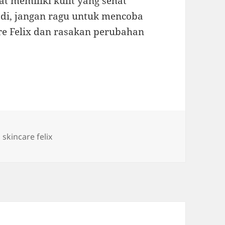
t memiliki kulit yang sehat
Jadi, jangan ragu untuk mencoba
re Felix dan rasakan perubahan
Tags
skincare felix