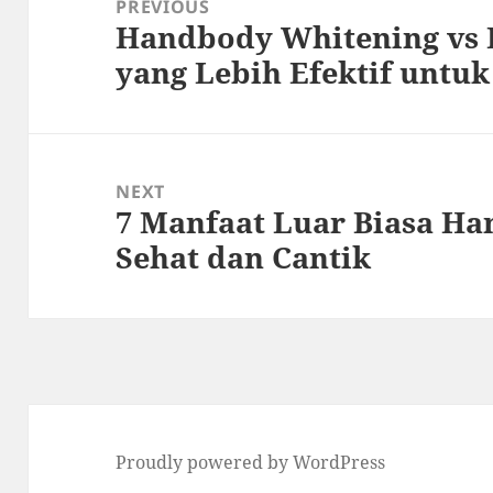
PREVIOUS
Handbody Whitening vs 
Previous
yang Lebih Efektif untuk
post:
NEXT
7 Manfaat Luar Biasa Ha
Next
Sehat dan Cantik
post:
Proudly powered by WordPress