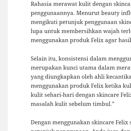
Rahasia merawat kulit dengan skincar
penggunaannya. Menurut beauty influ
mengikuti petunjuk penggunaan skinca
lupa untuk membersihkan wajah terl
menggunakan produk Felix agar hasil
Selain itu, konsistensi dalam menggu
merupakan kunci utama dalam merawa
yang diungkapkan oleh ahli kecantik
menggunakan produk Felix ketika ku
kulit sehari-hari dengan skincare F
masalah kulit sebelum timbul.”
Dengan menggunakan skincare Felix s