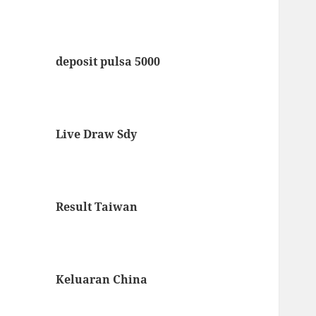
deposit pulsa 5000
Live Draw Sdy
Result Taiwan
Keluaran China