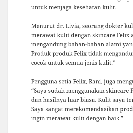
untuk menjaga kesehatan kulit.
Menurut dr. Livia, seorang dokter ku
merawat kulit dengan skincare Felix
mengandung bahan-bahan alami yang 
Produk-produk Felix tidak mengand
cocok untuk semua jenis kulit.”
Pengguna setia Felix, Rani, juga m
“Saya sudah menggunakan skincare Fe
dan hasilnya luar biasa. Kulit saya te
Saya sangat merekomendasikan produ
ingin merawat kulit dengan baik.”