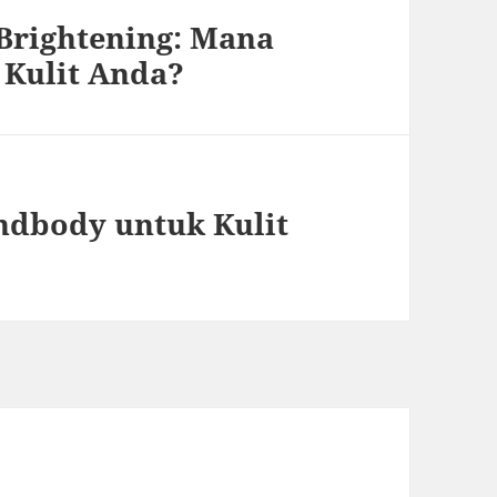
Brightening: Mana
 Kulit Anda?
ndbody untuk Kulit