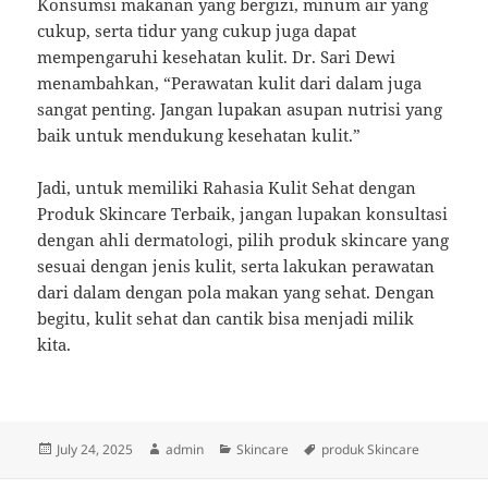
Konsumsi makanan yang bergizi, minum air yang
cukup, serta tidur yang cukup juga dapat
mempengaruhi kesehatan kulit. Dr. Sari Dewi
menambahkan, “Perawatan kulit dari dalam juga
sangat penting. Jangan lupakan asupan nutrisi yang
baik untuk mendukung kesehatan kulit.”
Jadi, untuk memiliki Rahasia Kulit Sehat dengan
Produk Skincare Terbaik, jangan lupakan konsultasi
dengan ahli dermatologi, pilih produk skincare yang
sesuai dengan jenis kulit, serta lakukan perawatan
dari dalam dengan pola makan yang sehat. Dengan
begitu, kulit sehat dan cantik bisa menjadi milik
kita.
Posted
Author
Categories
Tags
July 24, 2025
admin
Skincare
produk Skincare
on