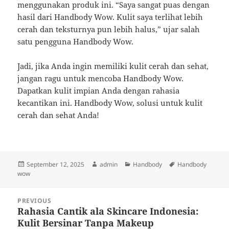
menggunakan produk ini. “Saya sangat puas dengan
hasil dari Handbody Wow. Kulit saya terlihat lebih
cerah dan teksturnya pun lebih halus,” ujar salah
satu pengguna Handbody Wow.
Jadi, jika Anda ingin memiliki kulit cerah dan sehat,
jangan ragu untuk mencoba Handbody Wow.
Dapatkan kulit impian Anda dengan rahasia
kecantikan ini. Handbody Wow, solusi untuk kulit
cerah dan sehat Anda!
Posted
Author
Categories
Tags
September 12, 2025
admin
Handbody
Handbody
on
wow
Post
PREVIOUS
navigation
Rahasia Cantik ala Skincare Indonesia:
Previous
Kulit Bersinar Tanpa Makeup
post: