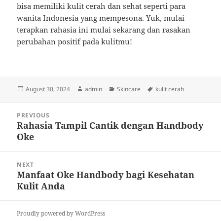
bisa memiliki kulit cerah dan sehat seperti para
wanita Indonesia yang mempesona. Yuk, mulai
terapkan rahasia ini mulai sekarang dan rasakan
perubahan positif pada kulitmu!
Posted
Author
Categories
Tags
August 30, 2024
admin
Skincare
kulit cerah
on
Post
PREVIOUS
navigation
Rahasia Tampil Cantik dengan Handbody
Previous
Oke
post:
NEXT
Manfaat Oke Handbody bagi Kesehatan
Next
Kulit Anda
post:
Proudly powered by WordPress