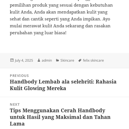
pemilihan produk yang sesuai dengan kebutuhan
kulit Anda, Anda akan mendapatkan kulit yang
sehat dan cantik seperti yang Anda impikan. Ayo
mulai merawat kulit Anda sekarang dan rasakan
perubahan yang luar biasa!
Posted
Author
Categories
Tags
July 4, 2025
admin
Skincare
felix skincare
on
Post
PREVIOUS
navigation
Handbody Lembab ala selebriti: Rahasia
Previous
Kulit Glowing Mereka
post:
NEXT
Tips Menggunakan Cerah Handbody
Next
untuk Hasil yang Maksimal dan Tahan
post:
Lama