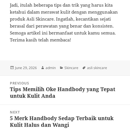
Jadi, itulah beberapa tips dan trik yang harus kita
ketahui dalam merawat kulit dengan menggunakan
produk Asli Skincare. Ingatlah, kecantikan sejati
berasal dari perawatan yang benar dan konsisten.
Semoga artikel ini bermanfaat untuk kamu semua.
Terima kasih telah membaca!
Posted
Author
Categories
Tags
June 29, 2026
admin
Skincare
asli skincare
on
Post
PREVIOUS
navigation
Tips Memilih Oke Handbody yang Tepat
Previous
untuk Kulit Anda
post:
NEXT
5 Merk Handbody Sedap Terbaik untuk
Next
Kulit Halus dan Wangi
post: