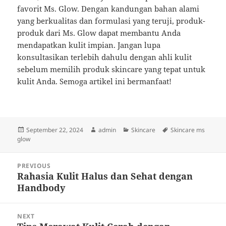
favorit Ms. Glow. Dengan kandungan bahan alami
yang berkualitas dan formulasi yang teruji, produk-
produk dari Ms. Glow dapat membantu Anda
mendapatkan kulit impian. Jangan lupa
konsultasikan terlebih dahulu dengan ahli kulit
sebelum memilih produk skincare yang tepat untuk
kulit Anda. Semoga artikel ini bermanfaat!
Posted
Author
Categories
Tags
September 22, 2024
admin
Skincare
Skincare ms
on
glow
Post
PREVIOUS
navigation
Rahasia Kulit Halus dan Sehat dengan
Previous
Handbody
post:
NEXT