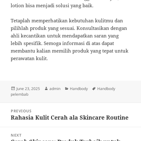
lotion bisa menjadi solusi yang baik.
Tetaplah memperhatikan kebutuhan kulitmu dan
pilihlah produk yang sesuai. Konsultasikan dengan
ahli kecantikan untuk mendapatkan saran yang
lebih spesifik. Semoga informasi di atas dapat
membantu kalian memilih produk yang tepat untuk
perawatan kulit.
Posted
Author
Categories
Tags
June 23, 2025
admin
Handbody
Handbody
on
pelembab
Post
PREVIOUS
navigation
Rahasia Kulit Cerah ala Skincare Routine
Previous
post:
NEXT