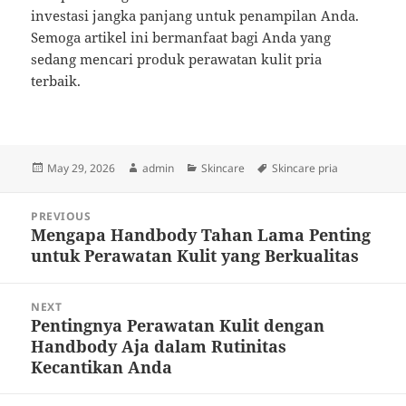
investasi jangka panjang untuk penampilan Anda.
Semoga artikel ini bermanfaat bagi Anda yang
sedang mencari produk perawatan kulit pria
terbaik.
Posted
Author
Categories
Tags
May 29, 2026
admin
Skincare
Skincare pria
on
Post
PREVIOUS
navigation
Mengapa Handbody Tahan Lama Penting
Previous
untuk Perawatan Kulit yang Berkualitas
post:
NEXT
Pentingnya Perawatan Kulit dengan
Next
Handbody Aja dalam Rutinitas
post:
Kecantikan Anda