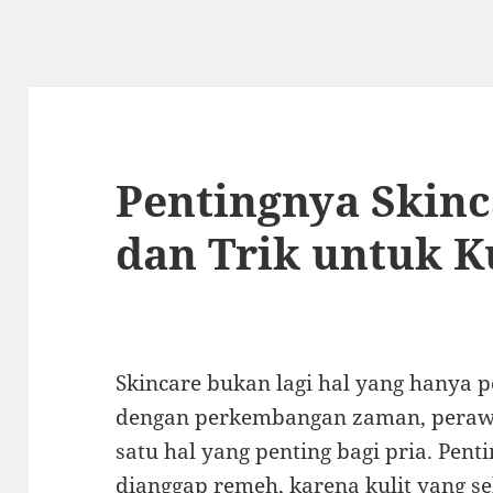
Pentingnya Skinca
dan Trik untuk K
Skincare bukan lagi hal yang hanya pe
dengan perkembangan zaman, perawat
satu hal yang penting bagi pria. Pent
dianggap remeh, karena kulit yang se