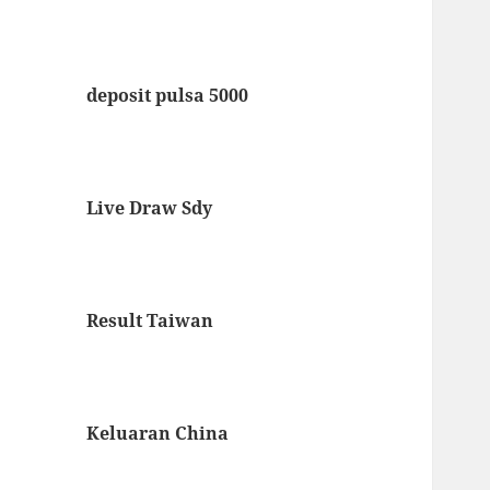
deposit pulsa 5000
Live Draw Sdy
Result Taiwan
Keluaran China