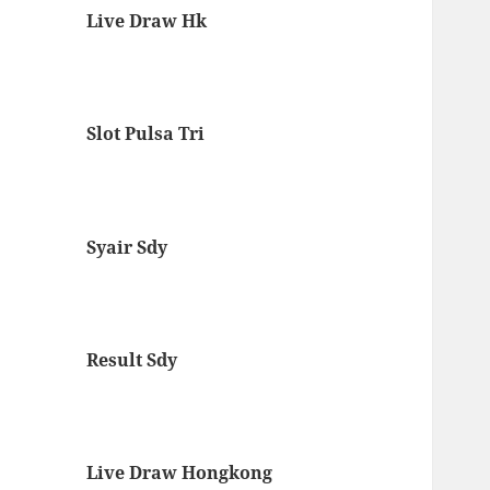
Live Draw Hk
Slot Pulsa Tri
Syair Sdy
Result Sdy
Live Draw Hongkong