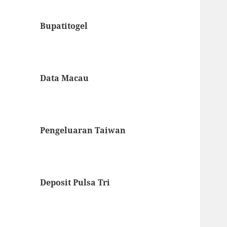
Bupatitogel
Data Macau
Pengeluaran Taiwan
Deposit Pulsa Tri