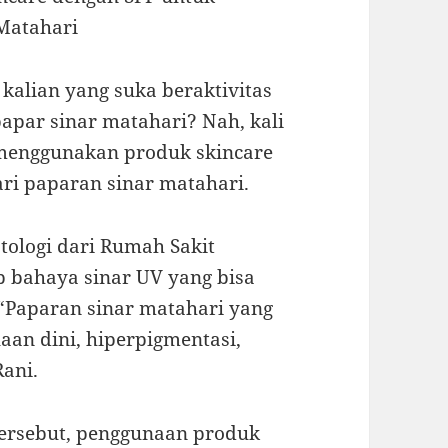
 Matahari
 kalian yang suka beraktivitas
papar sinar matahari? Nah, kali
 menggunakan produk skincare
ari paparan sinar matahari.
tologi dari Rumah Sakit
ap bahaya sinar UV yang bisa
“Paparan sinar matahari yang
an dini, hiperpigmentasi,
Rani.
tersebut, penggunaan produk