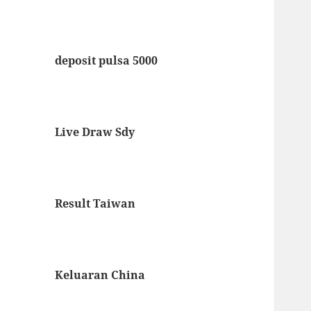
deposit pulsa 5000
Live Draw Sdy
Result Taiwan
Keluaran China