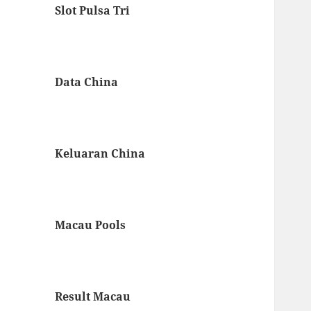
Slot Pulsa Tri
Data China
Keluaran China
Macau Pools
Result Macau