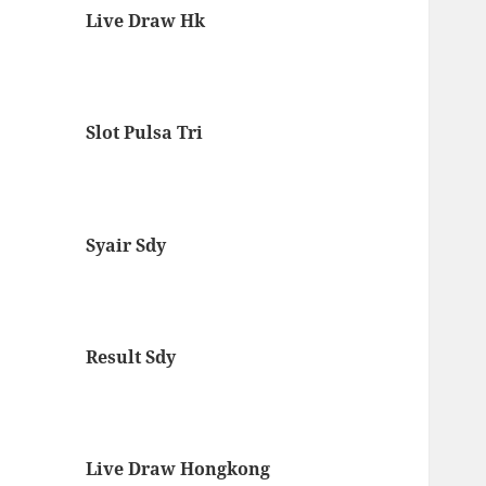
Live Draw Hk
Slot Pulsa Tri
Syair Sdy
Result Sdy
Live Draw Hongkong