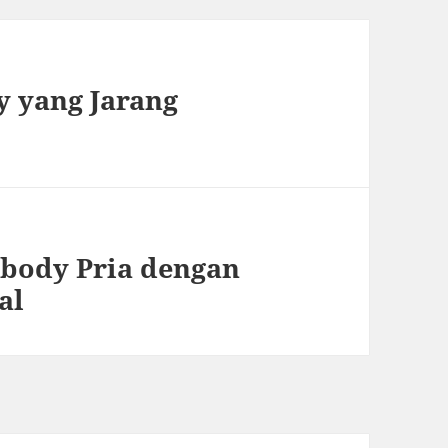
 yang Jarang
body Pria dengan
al