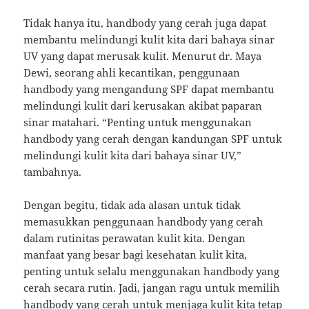
Tidak hanya itu, handbody yang cerah juga dapat
membantu melindungi kulit kita dari bahaya sinar
UV yang dapat merusak kulit. Menurut dr. Maya
Dewi, seorang ahli kecantikan, penggunaan
handbody yang mengandung SPF dapat membantu
melindungi kulit dari kerusakan akibat paparan
sinar matahari. “Penting untuk menggunakan
handbody yang cerah dengan kandungan SPF untuk
melindungi kulit kita dari bahaya sinar UV,”
tambahnya.
Dengan begitu, tidak ada alasan untuk tidak
memasukkan penggunaan handbody yang cerah
dalam rutinitas perawatan kulit kita. Dengan
manfaat yang besar bagi kesehatan kulit kita,
penting untuk selalu menggunakan handbody yang
cerah secara rutin. Jadi, jangan ragu untuk memilih
handbody yang cerah untuk menjaga kulit kita tetap