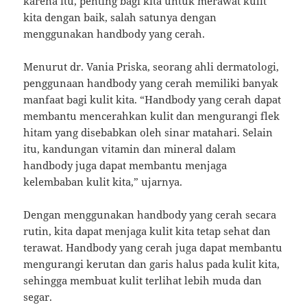
karena itu, penting bagi kita untuk merawat kulit
kita dengan baik, salah satunya dengan
menggunakan handbody yang cerah.
Menurut dr. Vania Priska, seorang ahli dermatologi,
penggunaan handbody yang cerah memiliki banyak
manfaat bagi kulit kita. “Handbody yang cerah dapat
membantu mencerahkan kulit dan mengurangi flek
hitam yang disebabkan oleh sinar matahari. Selain
itu, kandungan vitamin dan mineral dalam
handbody juga dapat membantu menjaga
kelembaban kulit kita,” ujarnya.
Dengan menggunakan handbody yang cerah secara
rutin, kita dapat menjaga kulit kita tetap sehat dan
terawat. Handbody yang cerah juga dapat membantu
mengurangi kerutan dan garis halus pada kulit kita,
sehingga membuat kulit terlihat lebih muda dan
segar.