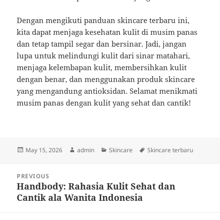
Dengan mengikuti panduan skincare terbaru ini,
kita dapat menjaga kesehatan kulit di musim panas
dan tetap tampil segar dan bersinar. Jadi, jangan
lupa untuk melindungi kulit dari sinar matahari,
menjaga kelembapan kulit, membersihkan kulit
dengan benar, dan menggunakan produk skincare
yang mengandung antioksidan. Selamat menikmati
musim panas dengan kulit yang sehat dan cantik!
Posted
Author
Categories
Tags
May 15, 2026
admin
Skincare
Skincare terbaru
on
Post
PREVIOUS
navigation
Handbody: Rahasia Kulit Sehat dan
Previous
Cantik ala Wanita Indonesia
post: