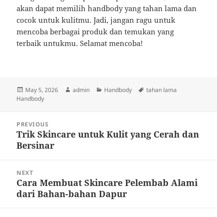
akan dapat memilih handbody yang tahan lama dan
cocok untuk kulitmu. Jadi, jangan ragu untuk
mencoba berbagai produk dan temukan yang
terbaik untukmu. Selamat mencoba!
Posted
Author
Categories
Tags
May 5, 2026
admin
Handbody
tahan lama
on
Handbody
Post
PREVIOUS
navigation
Trik Skincare untuk Kulit yang Cerah dan
Previous
Bersinar
post:
NEXT
Cara Membuat Skincare Pelembab Alami
Next
dari Bahan-bahan Dapur
post: