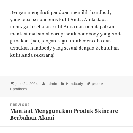
Dengan mengikuti panduan memilih handbody
yang tepat sesuai jenis kulit Anda, Anda dapat
menjaga kesehatan kulit Anda dan mendapatkan
manfaat maksimal dari produk handbody yang Anda
gunakan. Jadi, jangan ragu untuk mencoba dan
temukan handbody yang sesuai dengan kebutuhan
kulit Anda sekarang!
Posted
Author
Categories
Tags
June 24, 2024
admin
Handbody
produk
on
Handbody
Post
PREVIOUS
navigation
Manfaat Menggunakan Produk Skincare
Previous
Berbahan Alami
post: