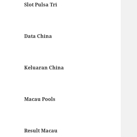
Slot Pulsa Tri
Data China
Keluaran China
Macau Pools
Result Macau