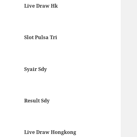
Live Draw Hk
Slot Pulsa Tri
Syair Sdy
Result Sdy
Live Draw Hongkong