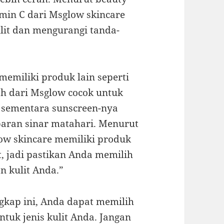
amin C dari Msglow skincare
lit dan mengurangi tanda-
memiliki produk lain seperti
sh dari Msglow cocok untuk
, sementara sunscreen-nya
paran sinar matahari. Menurut
low skincare memiliki produk
t, jadi pastikan Anda memilih
n kulit Anda.”
kap ini, Anda dapat memilih
tuk jenis kulit Anda. Jangan