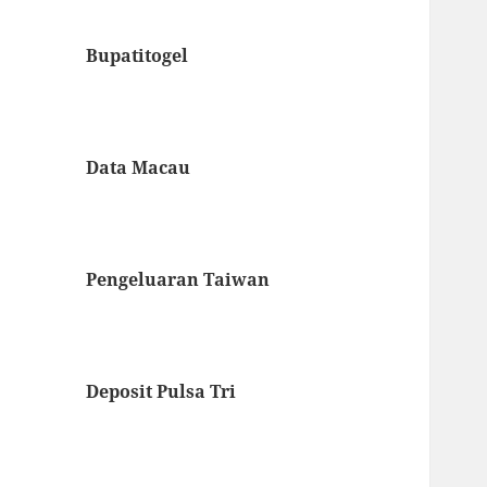
Bupatitogel
Data Macau
Pengeluaran Taiwan
Deposit Pulsa Tri