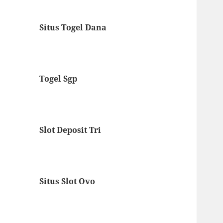
Situs Togel Dana
Togel Sgp
Slot Deposit Tri
Situs Slot Ovo