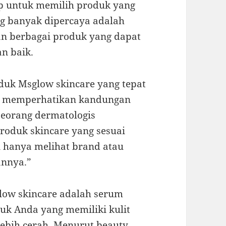
p untuk memilih produk yang
ng banyak dipercaya adalah
n berbagai produk yang dapat
n baik.
uk Msglow skincare yang tepat
an memperhatikan kandungan
seorang dermatologis
roduk skincare yang sesuai
n hanya melihat brand atau
annya.”
low skincare adalah serum
tuk Anda yang memiliki kulit
ebih cerah. Menurut beauty