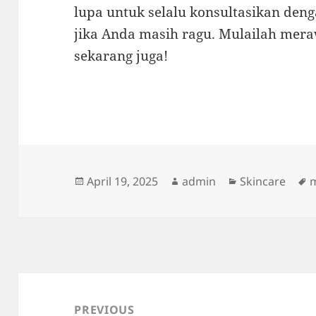
lupa untuk selalu konsultasikan deng
jika Anda masih ragu. Mulailah mera
sekarang juga!
Posted
Author
Categories
T
April 19, 2025
admin
Skincare
m
on
Post
navigation
PREVIOUS