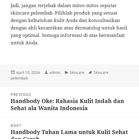
Jadi, jangan terjebak dalam mitos-mitos seputar
skincare pelembab. Pilihlah produk yang sesuai
dengan kebutuhan kulit Anda dan konsultasikan
dengan ahli kecantikan atau dermatolog untuk hasil
yang optimal. Semoga informasi di atas bermanfaat
untuk Anda.
Posted
Author
Categories
Tags
April 10, 2026
admin
Skincare
Skincare
on
pelembab
Post
PREVIOUS
navigation
Handbody Oke: Rahasia Kulit Indah dan
Previous
Sehat ala Wanita Indonesia
post:
NEXT
Handbody Tahan Lama untuk Kulit Sehat
Next
dan Cerah