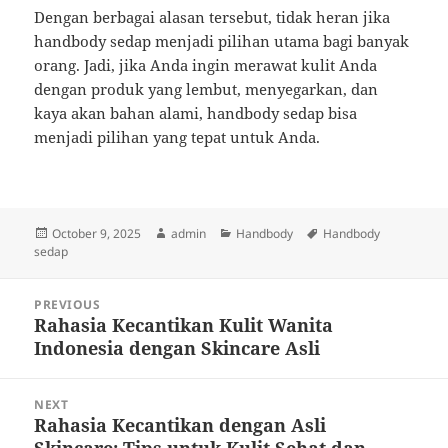
Dengan berbagai alasan tersebut, tidak heran jika
handbody sedap menjadi pilihan utama bagi banyak
orang. Jadi, jika Anda ingin merawat kulit Anda
dengan produk yang lembut, menyegarkan, dan
kaya akan bahan alami, handbody sedap bisa
menjadi pilihan yang tepat untuk Anda.
Posted
Author
Categories
Tags
October 9, 2025
admin
Handbody
Handbody
on
sedap
Post
PREVIOUS
navigation
Rahasia Kecantikan Kulit Wanita
Previous
Indonesia dengan Skincare Asli
post:
NEXT
Rahasia Kecantikan dengan Asli
Next
Skincare: Tips untuk Kulit Sehat dan