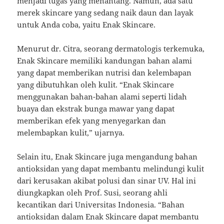
menjadi tugas yang menantang. Namun, ada satu
merek skincare yang sedang naik daun dan layak
untuk Anda coba, yaitu Enak Skincare.
Menurut dr. Citra, seorang dermatologis terkemuka,
Enak Skincare memiliki kandungan bahan alami
yang dapat memberikan nutrisi dan kelembapan
yang dibutuhkan oleh kulit. “Enak Skincare
menggunakan bahan-bahan alami seperti lidah
buaya dan ekstrak bunga mawar yang dapat
memberikan efek yang menyegarkan dan
melembapkan kulit,” ujarnya.
Selain itu, Enak Skincare juga mengandung bahan
antioksidan yang dapat membantu melindungi kulit
dari kerusakan akibat polusi dan sinar UV. Hal ini
diungkapkan oleh Prof. Susi, seorang ahli
kecantikan dari Universitas Indonesia. “Bahan
antioksidan dalam Enak Skincare dapat membantu