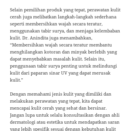
Selain pemilihan produk yang tepat, perawatan kulit
cerah juga melibatkan langkah-langkah sederhana
seperti membersihkan wajah secara teratur,
menggunakan tabir surya, dan menjaga kelembaban
kulit. Dr. Anindita juga menambahkan,
“Membersihkan wajah secara teratur membantu
menghilangkan kotoran dan minyak berlebih yang
dapat menyebabkan masalah kulit. Selain itu,
penggunaan tabir surya penting untuk melindungi
kulit dari paparan sinar UV yang dapat merusak
kulit.”
Dengan memahami jenis kulit yang dimiliki dan
melakukan perawatan yang tepat, kita dapat
mencapai kulit cerah yang sehat dan bersinar.
Jangan lupa untuk selalu konsultasikan dengan ahli
dermatologi atau estetika untuk mendapatkan saran
yang lebih spesifik sesuai dengan kebutuhan kulit