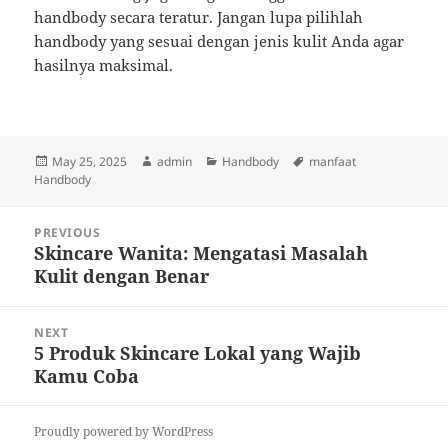
handbody secara teratur. Jangan lupa pilihlah
handbody yang sesuai dengan jenis kulit Anda agar
hasilnya maksimal.
Posted
Author
Categories
Tags
May 25, 2025
admin
Handbody
manfaat
on
Handbody
Post
PREVIOUS
navigation
Skincare Wanita: Mengatasi Masalah
Previous
Kulit dengan Benar
post:
NEXT
5 Produk Skincare Lokal yang Wajib
Next
Kamu Coba
post:
Proudly powered by WordPress