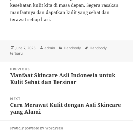
kesehatan kulit kita di masa depan. Segera rasakan
manfaatnya dan dapatkan kulit yang sehat dan
terawat setiap hari.
Posted
Author
Categories
Tags
June 7, 2025
admin
Handbody
Handbody
on
terbaru
Post
PREVIOUS
navigation
Manfaat Skincare Asli Indonesia untuk
Previous
Kulit Sehat dan Bersinar
post:
NEXT
Cara Merawat Kulit dengan Asli Skincare
Next
yang Alami
post:
Proudly powered by WordPress