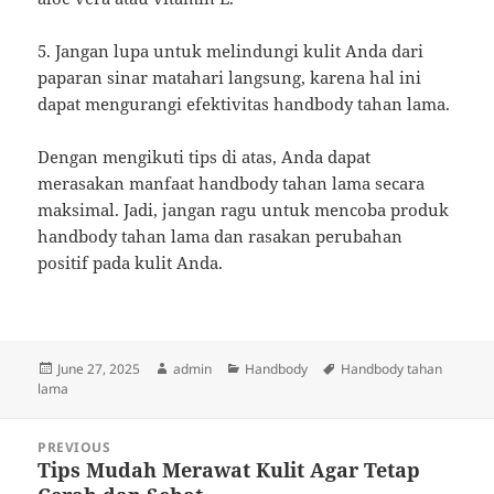
5. Jangan lupa untuk melindungi kulit Anda dari
paparan sinar matahari langsung, karena hal ini
dapat mengurangi efektivitas handbody tahan lama.
Dengan mengikuti tips di atas, Anda dapat
merasakan manfaat handbody tahan lama secara
maksimal. Jadi, jangan ragu untuk mencoba produk
handbody tahan lama dan rasakan perubahan
positif pada kulit Anda.
Posted
Author
Categories
Tags
June 27, 2025
admin
Handbody
Handbody tahan
on
lama
Post
PREVIOUS
navigation
Tips Mudah Merawat Kulit Agar Tetap
Previous