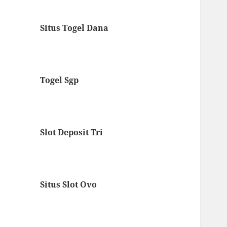
Situs Togel Dana
Togel Sgp
Slot Deposit Tri
Situs Slot Ovo