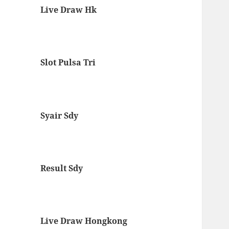
Live Draw Hk
Slot Pulsa Tri
Syair Sdy
Result Sdy
Live Draw Hongkong