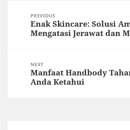
Post
navigation
PREVIOUS
Enak Skincare: Solusi A
Previous
Mengatasi Jerawat dan M
post:
NEXT
Manfaat Handbody Taha
Next
Anda Ketahui
post: