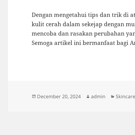
Dengan mengetahui tips dan trik di 
kulit cerah dalam sekejap dengan mu
mencoba dan rasakan perubahan yang 
Semoga artikel ini bermanfaat bagi A
Posted
Author
Categor
December 20, 2024
admin
Skincar
on