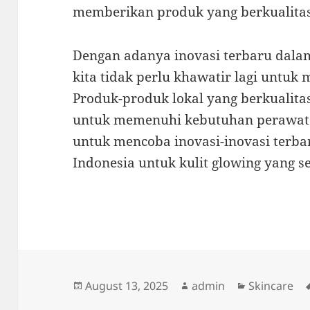
memberikan produk yang berkualitas 
Dengan adanya inovasi terbaru dalam 
kita tidak perlu khawatir lagi untuk
Produk-produk lokal yang berkualitas
untuk memenuhi kebutuhan perawatan 
untuk mencoba inovasi-inovasi terbar
Indonesia untuk kulit glowing yang 
Posted
Author
Categories
August 13, 2025
admin
Skincare
on