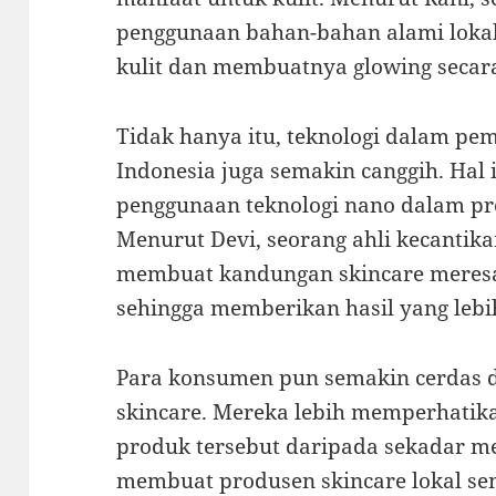
penggunaan bahan-bahan alami lokal
kulit dan membuatnya glowing secara
Tidak hanya itu, teknologi dalam pe
Indonesia juga semakin canggih. Hal i
penggunaan teknologi nano dalam pro
Menurut Devi, seorang ahli kecantik
membuat kandungan skincare meresap
sehingga memberikan hasil yang lebi
Para konsumen pun semakin cerdas 
skincare. Mereka lebih memperhatik
produk tersebut daripada sekadar me
membuat produsen skincare lokal se