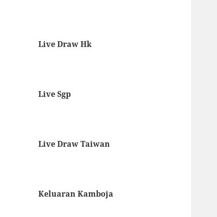
Live Draw Hk
Live Sgp
Live Draw Taiwan
Keluaran Kamboja