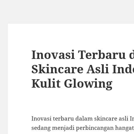
Inovasi Terbaru 
Skincare Asli In
Kulit Glowing
Inovasi terbaru dalam skincare asli I
sedang menjadi perbincangan hangat 