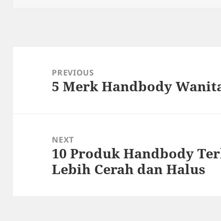
Post
navigation
PREVIOUS
5 Merk Handbody Wanita
Previous
post:
NEXT
10 Produk Handbody Terb
Next
Lebih Cerah dan Halus
post: