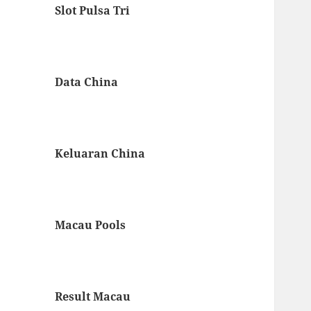
Slot Pulsa Tri
Data China
Keluaran China
Macau Pools
Result Macau