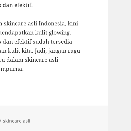
dan efektif.
skincare asli Indonesia, kini
 mendapatkan kulit glowing.
 dan efektif sudah tersedia
kulit kita. Jadi, jangan ragu
u dalam skincare asli
sempurna.
Tags
skincare asli