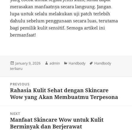
merasakan manfaatnya secara langsung. Jangan
lupa untuk selalu melakukan uji patch terlebih
dahulu sebelum penggunaan secara luas, terutama
bagi pemilik kulit sensitif. Semoga artikel ini
bermanfaat!
Posted
Author
Categories
Tags
January 9, 2026
admin
Handbody
Handbody
on
terbaru
Post
PREVIOUS
navigation
Rahasia Kulit Sehat dengan Skincare
Previous
Wow yang Akan Membuatmu Terpesona
post:
NEXT
Manfaat Skincare Wow untuk Kulit
Next
Berminyak dan Berjerawat
post: